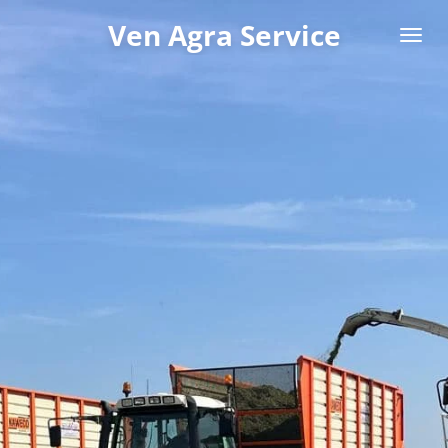
Ga
Ven Agra Service
direct
naar
de
hoofdinhoud